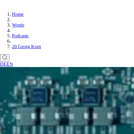
Home
Words
Podcasts
20 Georg Korn
DE
EN