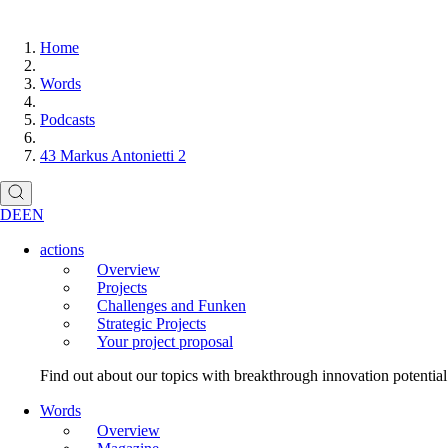
Home
Words
Podcasts
43 Markus Antonietti 2
DE
EN
actions
Overview
Projects
Challenges and Funken
Strategic Projects
Your project proposal
Find out about our topics with breakthrough innovation potentia
Words
Overview