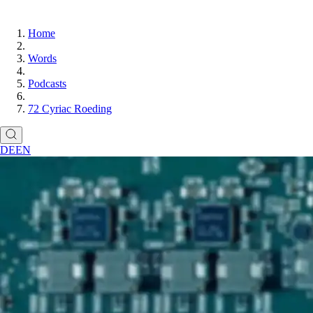
Home
Words
Podcasts
72 Cyriac Roeding
DE
EN