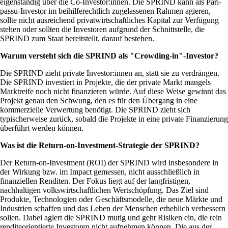
eigenständig über die Co-Investor:innen. Die SPRIND kann als Pari-
passu-Investor im beihilferechtlich zugelassenen Rahmen agieren,
sollte nicht ausreichend privatwirtschaftliches Kapital zur Verfügung
stehen oder sollten die Investoren aufgrund der Schnittstelle, die
SPRIND zum Staat bereitstellt, darauf bestehen.
Warum versteht sich die SPRIND als
Crowding-in
-Investor?
Die SPRIND zieht private Investor:innen an, statt sie zu verdrängen.
Die SPRIND investiert in Projekte, die der private Markt mangels
Marktreife noch nicht finanzieren würde. Auf diese Weise gewinnt das
Projekt genau den Schwung, den es für den Übergang in eine
kommerzielle Verwertung benötigt. Die SPRIND zieht sich
typischerweise zurück, sobald die Projekte in eine private Finanzierung
überführt werden können.
Was ist die Return-on-Investment-Strategie der SPRIND?
Der Return-on-Investment (ROI) der SPRIND wird insbesondere in
der Wirkung bzw. im Impact gemessen, nicht ausschließlich in
finanziellen Renditen. Der Fokus liegt auf der langfristigen,
nachhaltigen volkswirtschaftlichen Wertschöpfung. Das Ziel sind
Produkte, Technologien oder Geschäftsmodelle, die neue Märkte und
Industrien schaffen und das Leben der Menschen erheblich verbessern
sollen. Dabei agiert die SPRIND mutig und geht Risiken ein, die rein
renditeorientierte Investoren nicht aufnehmen können. Die aus der