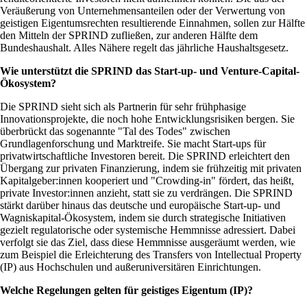
Veräußerung von Unternehmensanteilen oder der Verwertung von
geistigen Eigentumsrechten resultierende Einnahmen, sollen zur Hälfte
den Mitteln der SPRIND zufließen, zur anderen Hälfte dem
Bundeshaushalt. Alles Nähere regelt das jährliche Haushaltsgesetz.
Wie unterstützt die SPRIND das Start-up- und Venture-Capital-
Ökosystem?
Die SPRIND sieht sich als Partnerin für sehr frühphasige
Innovationsprojekte, die noch hohe Entwicklungsrisiken bergen. Sie
überbrückt das sogenannte
Tal des Todes
zwischen
Grundlagenforschung und Marktreife. Sie macht Start-ups für
privatwirtschaftliche Investoren bereit. Die SPRIND erleichtert den
Übergang zur privaten Finanzierung, indem sie frühzeitig mit privaten
Kapitalgeber:innen kooperiert und
Crowding-in
fördert, das heißt,
private Investor:innen anzieht, statt sie zu verdrängen. Die SPRIND
stärkt darüber hinaus das deutsche und europäische Start-up- und
Wagniskapital-Ökosystem, indem sie durch strategische Initiativen
gezielt regulatorische oder systemische Hemmnisse adressiert. Dabei
verfolgt sie das Ziel, dass diese Hemmnisse ausgeräumt werden, wie
zum Beispiel die Erleichterung des Transfers von Intellectual Property
(IP) aus Hochschulen und außeruniversitären Einrichtungen.
Welche Regelungen gelten für geistiges Eigentum (IP)?