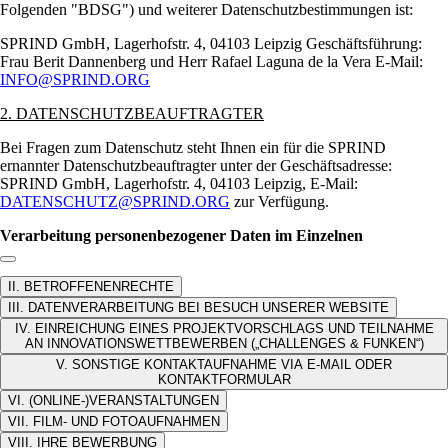
Folgenden
BDSG
) und weiterer Datenschutzbestimmungen ist:
SPRIND GmbH, Lagerhofstr. 4, 04103 Leipzig Geschäftsführung:
Frau Berit Dannenberg und Herr Rafael Laguna de la Vera E-Mail:
INFO@SPRIND.ORG
2. DATENSCHUTZBEAUFTRAGTER
Bei Fragen zum Datenschutz steht Ihnen ein für die SPRIND
ernannter Datenschutzbeauftragter unter der Geschäftsadresse:
SPRIND GmbH, Lagerhofstr. 4, 04103 Leipzig, E-Mail:
DATENSCHUTZ@SPRIND.ORG
zur Verfügung.
Verarbeitung personenbezogener Daten im Einzelnen
Link zum Abschnitt kopieren:
II. BETROFFENENRECHTE
III. DATENVERARBEITUNG BEI BESUCH UNSERER WEBSITE
IV. EINREICHUNG EINES PROJEKTVORSCHLAGS UND TEILNAHME
AN INNOVATIONSWETTBEWERBEN („CHALLENGES & FUNKEN“)
V. SONSTIGE KONTAKTAUFNAHME VIA E-MAIL ODER
KONTAKTFORMULAR
VI. (ONLINE-)VERANSTALTUNGEN
VII. FILM- UND FOTOAUFNAHMEN
VIII. IHRE BEWERBUNG