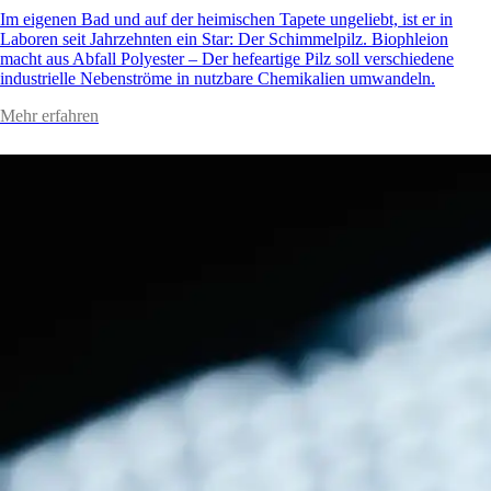
Im eigenen Bad und auf der heimischen Tapete ungeliebt, ist er in
Laboren seit Jahrzehnten ein Star: Der Schimmelpilz. Biophleion
macht aus Abfall Polyester – Der hefeartige Pilz soll verschiedene
industrielle Nebenströme in nutzbare Chemikalien umwandeln.
Mehr erfahren