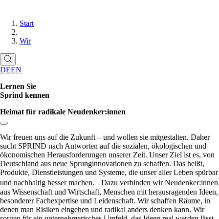
Start
Wir
DE
EN
Lernen Sie
Sprind kennen
Heimat für radikale Neudenker:innen
Link zum Abschnitt kopieren:
Wir freuen uns auf die Zukunft – und wollen sie mitgestalten. Daher
sucht SPRIND nach Antworten auf die sozialen, ökologischen und
ökonomischen Herausforderungen unserer Zeit. Unser Ziel ist es, von
Deutschland aus neue Sprunginnovationen zu schaffen. Das heißt,
Produkte, Dienstleistungen und Systeme, die unser aller Leben spürbar
und nachhaltig besser machen. Dazu verbinden wir Neudenker:innen
aus Wissenschaft und Wirtschaft, Menschen mit herausragenden Ideen,
besonderer Fachexpertise und Leidenschaft. Wir schaffen Räume, in
denen man Risiken eingehen und radikal anders denken kann. Wir
sorgen für ein unter­nehmerisches Umfeld, das Ideen real werden lässt.