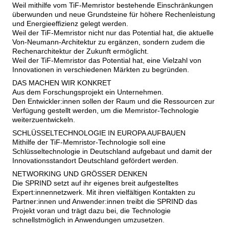
Weil mithilfe vom TiF-Memristor bestehende Einschränkungen 
überwunden und neue Grundsteine für höhere Rechenleistung 
und Energieeffizienz gelegt werden.

Weil der TiF-Memristor nicht nur das Potential hat, die aktuelle 
Von-Neumann-Architektur zu ergänzen, sondern zudem die 
Rechenarchitektur der Zukunft ermöglicht.

Weil der TiF-Memristor das Potential hat, eine Vielzahl von 
Innovationen in verschiedenen Märkten zu begründen.
DAS MACHEN WIR KONKRET

Aus dem Forschungsprojekt ein Unternehmen.

Den Entwickler:innen sollen der Raum und die Ressourcen zur 
Verfügung gestellt werden, um die Memristor-Technologie 
weiterzuentwickeln.
SCHLÜSSELTECHNOLOGIE IN EUROPA AUFBAUEN

Mithilfe der TiF-Memristor-Technologie soll eine 
Schlüsseltechnologie in Deutschland aufgebaut und damit der 
Innovationsstandort Deutschland gefördert werden.
NETWORKING UND GRÖSSER DENKEN

Die SPRIND setzt auf ihr eigenes breit aufgestelltes 
Expert:innennetzwerk. Mit ihren vielfältigen Kontakten zu 
Partner:innen und Anwender:innen treibt die SPRIND das 
Projekt voran und trägt dazu bei, die Technologie 
schnellstmöglich in Anwendungen umzusetzen.