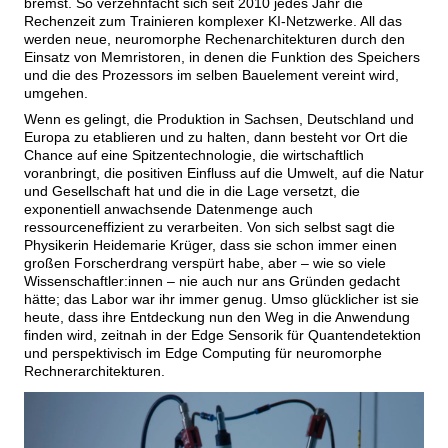
bremst. So verzehnfacht sich seit 2010 jedes Jahr die
Rechenzeit zum Trainieren komplexer KI-Netzwerke. All das
werden neue, neuromorphe Rechenarchitekturen durch den
Einsatz von Memristoren, in denen die Funktion des Speichers
und die des Prozessors im selben Bauelement vereint wird,
umgehen.
Wenn es gelingt, die Produktion in Sachsen, Deutschland und
Europa zu etablieren und zu halten, dann besteht vor Ort die
Chance auf eine Spitzentechnologie, die wirtschaftlich
voranbringt, die positiven Einfluss auf die Umwelt, auf die Natur
und Gesellschaft hat und die in die Lage versetzt, die
exponentiell anwachsende Datenmenge auch
ressourceneffizient zu verarbeiten. Von sich selbst sagt die
Physikerin Heidemarie Krüger, dass sie schon immer einen
großen Forscherdrang verspürt habe, aber – wie so viele
Wissenschaftler:innen – nie auch nur ans Gründen gedacht
hätte; das Labor war ihr immer genug. Umso glücklicher ist sie
heute, dass ihre Entdeckung nun den Weg in die Anwendung
finden wird, zeitnah in der Edge Sensorik für Quantendetektion
und perspektivisch im Edge Computing für neuromorphe
Rechnerarchitekturen.