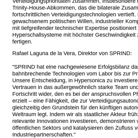
Verteidigungsprioritäten zusammen, insbesondere 
Trinity-House-Abkommen, das die bilaterale Zusam
fortschrittlichen Verteidigungstechnologien vertief
gewachsenem politischen Willen, industrieller K
mit tiefgreifender technischer Expertise positionie
Hyperschallsysteme mit höchster Geschwindigkeit 
fertigen.
Rafael Laguna de la Vera, Direktor von SPRIND:
SPRIND hat eine nachgewiesene Erfolgsbilanz dari
bahnbrechende Technologien vom Labor bis zur Pr
Unsere Entscheidung, in Hypersonica zu investiere
Vertrauen in das außergewöhnlich starke Team und
Fortschritt wider, den es bei der anspruchsvollen P
erzielt – eine Fähigkeit, die zur Verteidigungsauto
gleichzeitig den Grundstein für den künftigen au
Weltraum legt. Indem wir als staatlicher Akteur frühz
relevante Innovationen investieren, demonstrieren 
öffentlichen Sektors und katalysieren den Zufluss 
Industriepartnerschaften.