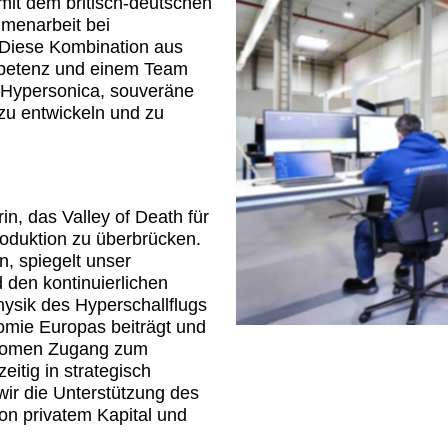
mit dem britisch-deutschen
menarbeit bei
t. Diese Kombination aus
ompetenz und einem Team
rt Hypersonica, souveräne
zu entwickeln und zu
n, das Valley of Death für
oduktion zu überbrücken.
n, spiegelt unser
 den kontinuierlichen
hysik des Hyperschallflugs
nomie Europas beiträgt und
tonomen Zugang zum
eitig in strategisch
wir die Unterstützung des
von privatem Kapital und