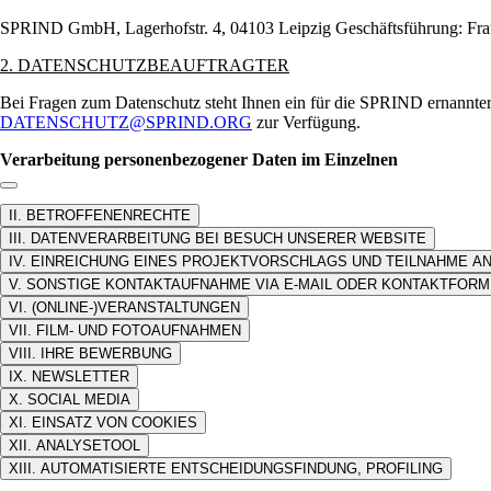
SPRIND GmbH, Lagerhofstr. 4, 04103 Leipzig Geschäftsführung: Frau
2. DATENSCHUTZBEAUFTRAGTER
Bei Fragen zum Datenschutz steht Ihnen ein für die SPRIND ernannte
DATENSCHUTZ@SPRIND.ORG
zur Verfügung.
Verarbeitung personenbezogener Daten im Einzelnen
Link zum Abschnitt kopieren:
II. BETROFFENENRECHTE
III. DATENVERARBEITUNG BEI BESUCH UNSERER WEBSITE
IV. EINREICHUNG EINES PROJEKTVORSCHLAGS UND TEILNAHME A
V. SONSTIGE KONTAKTAUFNAHME VIA E-MAIL ODER KONTAKTFOR
VI. (ONLINE-)VERANSTALTUNGEN
VII. FILM- UND FOTOAUFNAHMEN
VIII. IHRE BEWERBUNG
IX. NEWSLETTER
X. SOCIAL MEDIA
XI. EINSATZ VON COOKIES
XII. ANALYSETOOL
XIII. AUTOMATISIERTE ENTSCHEIDUNGSFINDUNG, PROFILING