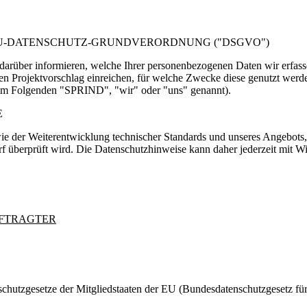
EU-DATENSCHUTZ-GRUNDVERORDNUNG (
DSGVO
)
e darüber informieren, welche Ihrer personenbezogenen Daten wir erfa
inen Projektvorschlag einreichen, für welche Zwecke diese genutzt we
(im Folgenden
SPRIND
,
wir
oder
uns
genannt).
E
ie der Weiterentwicklung technischer Standards und unseres Angebots
f überprüft wird. Die Datenschutzhinweise kann daher jederzeit mit W
UFTRAGTER
chutzgesetze der Mitgliedstaaten der EU (Bundesdatenschutzgesetz f