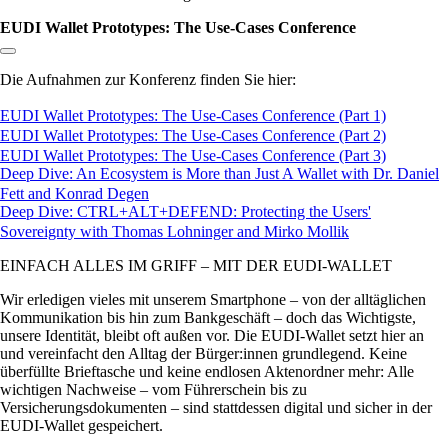
EUDI Wallet Prototypes: The Use-Cases Conference
Link zum Abschnitt kopieren:
Die Aufnahmen zur Konferenz finden Sie hier:
EUDI Wallet Prototypes: The Use-Cases Conference (Part 1)
EUDI Wallet Prototypes: The Use-Cases Conference (Part 2)
EUDI Wallet Prototypes: The Use-Cases Conference (Part 3)
Deep Dive: An Ecosystem is More than Just A Wallet with Dr. Daniel
Fett and Konrad Degen
Deep Dive: CTRL+ALT+DEFEND: Protecting the Users'
Sovereignty with Thomas Lohninger and Mirko Mollik
EINFACH ALLES IM GRIFF – MIT DER EUDI-WALLET
Wir erledigen vieles mit unserem Smartphone – von der alltäglichen
Kommunikation bis hin zum Bankgeschäft – doch das Wichtigste,
unsere Identität, bleibt oft außen vor. Die EUDI-Wallet setzt hier an
und vereinfacht den Alltag der Bürger:innen grundlegend. Keine
überfüllte Brieftasche und keine endlosen Aktenordner mehr: Alle
wichtigen Nachweise – vom Führerschein bis zu
Versicherungsdokumenten – sind stattdessen digital und sicher in der
EUDI-Wallet gespeichert.