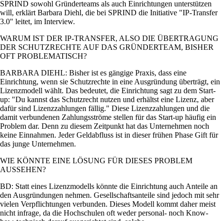
SPRIND sowohl Gründerteams als auch Einrichtungen unterstützen
will, erklärt Barbara Diehl, die bei SPRIND die Initiative
IP-Transfer
3.0
leitet, im Interview.
WARUM IST DER IP-TRANSFER, ALSO DIE ÜBERTRAGUNG
DER SCHUTZRECHTE AUF DAS GRÜNDERTEAM, BISHER
OFT PROBLEMATISCH?
BARBARA DIEHL: Bisher ist es gängige Praxis, dass eine
Einrichtung, wenn sie Schutzrechte in eine Ausgründung überträgt, ein
Lizenzmodell wählt. Das bedeutet, die Einrichtung sagt zu dem Start­-
up:
Du kannst das Schutz­recht nutzen und erhältst eine Lizenz, aber
dafür sind Lizenzzahlungen fällig.
Diese Lizenzzahlungen und die
damit verbundenen Zahlungsströme stellen für das Start­-up häufig ein
Problem dar. Denn zu diesem Zeitpunkt hat das Unternehmen noch
keine Einnahmen. Jeder Geldabfluss ist in dieser frühen Phase Gift für
das junge Unternehmen.
WIE KÖNNTE EINE LÖSUNG FÜR DIESES PROBLEM
AUSSEHEN?
BD: Statt eines Lizenzmodells könnte die Einrichtung auch Anteile an
den Ausgründungen nehmen. Gesellschaftsanteile sind jedoch mit sehr
vielen Verpflichtungen verbunden. Dieses Modell kommt daher meist
nicht infrage, da die Hochschulen oft weder personal- noch Know­-