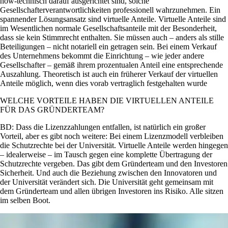
how-­technisch darauf ausgerichtet sind, solche
Gesellschafterverantwortlichkeiten professionell wahrzunehmen. Ein
spannender Lösungsansatz sind virtuelle Anteile. Virtuelle Anteile sind
im Wesentlichen normale Gesellschaftsanteile mit der Besonderheit,
dass sie kein Stimmrecht enthalten. Sie müssen auch – anders als stille
Beteiligungen – nicht notariell ein­ getragen sein. Bei einem Verkauf
des Unternehmens bekommt die Einrichtung – wie jeder andere
Gesellschafter – gemäß ihrem prozentualen Anteil eine entsprechende
Auszahlung. Theoretisch ist auch ein früherer Verkauf der virtuellen
Anteile möglich, wenn dies vorab vertraglich festgehalten wurde
WELCHE VORTEILE HABEN DIE VIRTUELLEN ANTEILE
FÜR DAS GRÜNDERTEAM?
BD: Dass die Lizenzzahlungen entfallen, ist natürlich ein großer
Vorteil, aber es gibt noch weitere: Bei einem Lizenzmodell verbleiben
die Schutzrechte bei der Universität. Virtuelle Anteile wer­den hingegen
– idealerweise – im Tausch gegen eine komplette Übertragung der
Schutzrechte vergeben. Das gibt dem Gründerteam und den Investoren
Sicherheit. Und auch die Beziehung zwischen den Innovatoren und
der Universität verändert sich. Die Universität geht gemeinsam mit
dem Gründerteam und allen übrigen Investoren ins Risiko. Alle sitzen
im selben Boot.