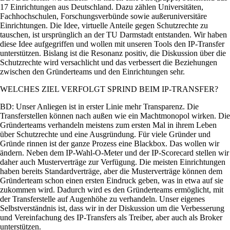
17 Einrichtungen aus Deutschland. Dazu zählen Universitäten,
Fachhochschulen, Forschungsverbünde sowie außeruniversitäre
Einrichtungen. Die Idee, virtuelle Anteile gegen Schutzrechte zu
tauschen, ist ursprünglich an der TU Darmstadt entstanden. Wir haben
diese Idee aufgegriffen und wollen mit unseren Tools den IP-­Transfer
unterstützen. Bislang ist die Resonanz positiv, die Diskussion über die
Schutzrechte wird versachlicht und das verbessert die Beziehungen
zwischen den Gründerteams und den Einrichtungen sehr.
WELCHES ZIEL VERFOLGT SPRIND BEIM IP-TRANSFER?
BD: Unser Anliegen ist in erster Linie mehr Transparenz. Die
Transferstellen können nach außen wie ein Machtmonopol wirken. Die
Gründerteams verhandeln meistens zum ersten Mal in ihrem Leben
über Schutzrechte und eine Ausgründung. Für viele Gründer und
Gründe­ rinnen ist der ganze Prozess eine Black­box. Das wollen wir
ändern. Neben dem IP-­Wahl­-O­-Meter und der IP-­Scorecard stellen wir
daher auch Musterverträge zur Verfügung. Die meisten Einrichtungen
haben bereits Standardverträge, aber die Musterverträge können dem
Gründer­team schon einen ersten Eindruck geben, was in etwa auf sie
zukommen wird. Dadurch wird es den Gründerteams ermöglicht, mit
der Transferstelle auf Augenhöhe zu verhandeln. Unser eigenes
Selbstverständnis ist, dass wir in der Diskussion um die Verbesserung
und Vereinfachung des IP­-Transfers als Treiber, aber auch als Broker
unterstützen.