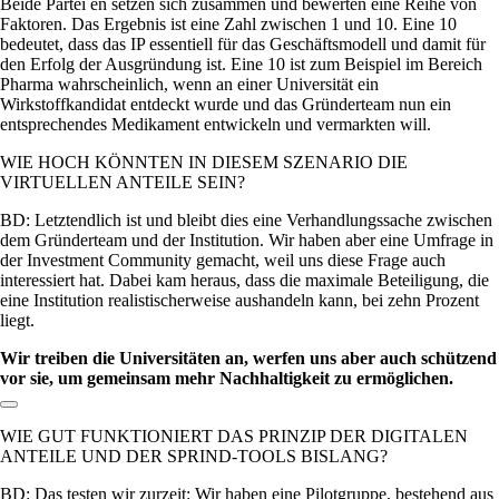
Beide Partei­ en setzen sich zusammen und bewerten eine Reihe von
Faktoren. Das Ergebnis ist eine Zahl zwischen 1 und 10. Eine 10
bedeutet, dass das IP essentiell für das Geschäftsmodell und damit für
den Erfolg der Ausgründung ist. Eine 10 ist zum Beispiel im Bereich
Pharma wahrscheinlich, wenn an einer Universität ein
Wirkstoffkandidat entdeckt wurde und das Gründerteam nun ein
entsprechendes Medikament entwickeln und vermarkten will.
WIE HOCH KÖNNTEN IN DIESEM SZENARIO DIE
VIRTUELLEN ANTEILE SEIN?
BD: Letztendlich ist und bleibt dies eine Verhandlungssache zwischen
dem Gründerteam und der Institution. Wir haben aber eine Umfrage in
der Investment Community gemacht, weil uns diese Frage auch
interessiert hat. Dabei kam heraus, dass die maximale Beteiligung, die
eine Institution realistischerweise aushandeln kann, bei zehn Prozent
liegt.
Wir treiben die Universitäten an, werfen uns aber auch schützend
vor sie, um gemeinsam mehr Nachhaltigkeit zu ermöglichen.
Link zum Abschnitt kopieren:
WIE GUT FUNKTIONIERT DAS PRINZIP DER DIGITALEN
ANTEILE UND DER SPRIND-TOOLS BISLANG?
BD: Das testen wir zurzeit: Wir haben eine Pilotgruppe, bestehend aus