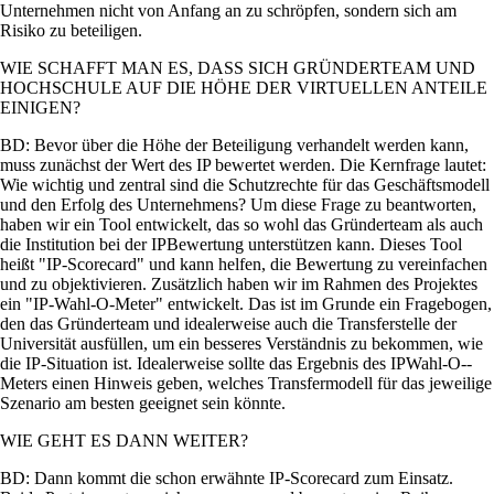
Unternehmen nicht von Anfang an zu schröpfen, sondern sich am
Risiko zu beteiligen.
WIE SCHAFFT MAN ES, DASS SICH GRÜNDERTEAM UND
HOCHSCHULE AUF DIE HÖHE DER VIRTUELLEN ANTEILE
EINIGEN?
BD: Bevor über die Höhe der Beteiligung verhandelt werden kann,
muss zunächst der Wert des IP bewertet werden. Die Kernfrage lautet:
Wie wichtig und zentral sind die Schutzrechte für das Geschäftsmodell
und den Erfolg des Unternehmens? Um diese Frage zu beantworten,
haben wir ein Tool entwickelt, das so­ wohl das Gründerteam als auch
die Institution bei der IP­Bewertung unterstützen kann. Dieses Tool
heißt
IP­-Scorecard
und kann helfen, die Bewertung zu vereinfachen
und zu objektivieren. Zusätzlich haben wir im Rahmen des Projektes
ein
IP-­Wahl­-O­-Meter
entwickelt. Das ist im Grunde ein Fragebogen,
den das Gründerteam und idealerweise auch die Transferstelle der
Universität ausfüllen, um ein besseres Verständnis zu bekommen, wie
die IP­-Situation ist. Idealerweise sollte das Ergebnis des IP­Wahl-­O-­
Meters einen Hinweis geben, welches Transfermodell für das jeweilige
Szenario am besten geeignet sein könnte.
WIE GEHT ES DANN WEITER?
BD: Dann kommt die schon erwähnte IP­-Scorecard zum Einsatz.