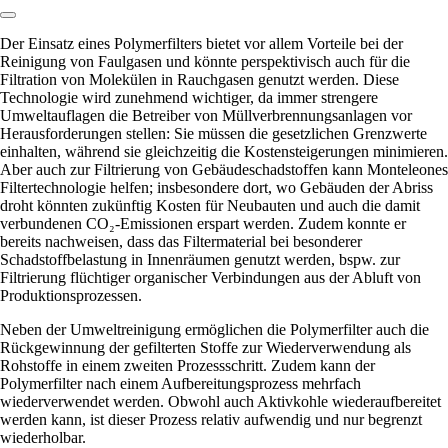
Link zum Abschnitt kopieren:
Der Einsatz eines Polymerfilters bietet vor allem Vorteile bei der
Reinigung von Faulgasen und könnte perspektivisch auch für die
Filtration von Molekülen in Rauchgasen genutzt werden. Diese
Technologie wird zunehmend wichtiger, da immer strengere
Umweltauflagen die Betreiber von Müllverbrennungsanlagen vor
Herausforderungen stellen: Sie müssen die gesetzlichen Grenzwerte
einhalten, während sie gleichzeitig die Kostensteigerungen minimieren.
Aber auch zur Filtrierung von Gebäudeschadstoffen kann Monteleones
Filtertechnologie helfen; insbesondere dort, wo Gebäuden der Abriss
droht könnten zukünftig Kosten für Neubauten und auch die damit
verbundenen CO₂-Emissionen erspart werden. Zudem konnte er
bereits nachweisen, dass das Filtermaterial bei besonderer
Schadstoffbelastung in Innenräumen genutzt werden, bspw. zur
Filtrierung flüchtiger organischer Verbindungen aus der Abluft von
Produktionsprozessen.
Neben der Umweltreinigung ermöglichen die Polymerfilter auch die
Rückgewinnung der gefilterten Stoffe zur Wiederverwendung als
Rohstoffe in einem zweiten Prozessschritt. Zudem kann der
Polymerfilter nach einem Aufbereitungsprozess mehrfach
wiederverwendet werden. Obwohl auch Aktivkohle wiederaufbereitet
werden kann, ist dieser Prozess relativ aufwendig und nur begrenzt
wiederholbar.