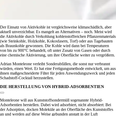
Der Einsatz von Aktivkohle ist vergleichsweise klimaschädlich, aber
aktuell unverzichtbar. Es mangelt an Alternativen – noch. Meist wird
die Aktivkohle durch Verkohlung kohlenstoffreichen Pflanzenmaterials
(wie Steinkohle, Holzkohle, Kokosfasern, Torf) oder aus Tagebauten
als Braunkohle gewonnen. Die Kohle wird dann bei Temperaturen
von bis zu 900°C behandelt, oft unter Zusatz von Gasen oder durch
eine chemische Aktivierung, um ihre Oberfläche weiter zu vergrößern.
Adrian Monteleone verleiht Sonderabfällen, die sonst nur verbrannt
würden, einen Wert. Er hat eine Fertigungsmethode entwickelt, um aus
ihnen maßgeschneiderte Filter für jeden Anwendungszweck und jeden
Schadstoff-Cocktail herzustellen.
DIE HERSTELLUNG VON HYBRID-ADSORBENTIEN
Link zum Abschnitt kopieren:
Monteleone will aus Kunststoffsondermüll sogenannte Hybrid-
Adsorbentien herstellen. Dabei wird adsorbiert, nicht absorbiert: Bei
der Adsorption, docken Moleküle an der Oberfläche des Kunststoffes
an und werden auf diese Weise gebunden anstatt in der Luft