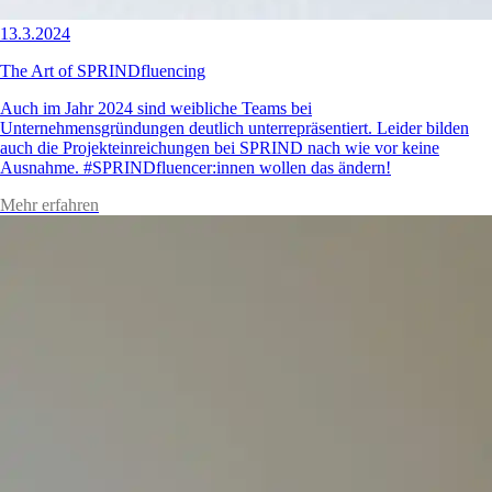
13.3.2024
The Art of SPRINDfluencing
Auch im Jahr 2024 sind weibliche Teams bei
Unternehmensgründungen deutlich unterrepräsentiert. Leider bilden
auch die Projekteinreichungen bei SPRIND nach wie vor keine
Ausnahme. #SPRINDfluencer:innen wollen das ändern!
Mehr erfahren