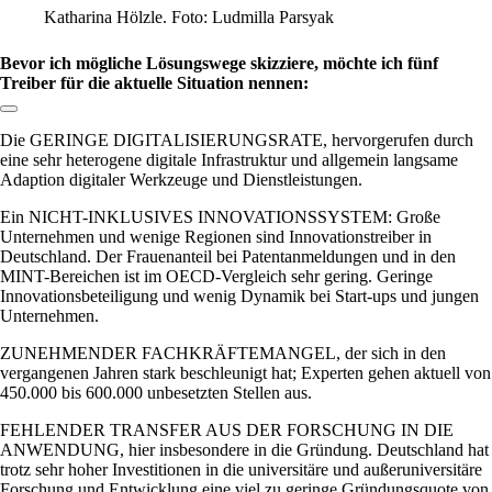
Katharina Hölzle. Foto: Ludmilla Parsyak
Bevor ich mögliche Lösungswege skizziere, möchte ich fünf
Treiber für die aktuelle Situation nennen:
Link zum Abschnitt kopieren:
Die GERINGE DIGITALISIERUNGSRATE, hervorgerufen durch
eine sehr heterogene digitale Infrastruktur und allgemein langsame
Adaption digitaler Werkzeuge und Dienstleistungen.
Ein NICHT-INKLUSIVES INNOVATIONSSYSTEM: Große
Unternehmen und wenige Regionen sind Innovationstreiber in
Deutschland. Der Frauenanteil bei Patentanmeldungen und in den
MINT-Bereichen ist im OECD-Vergleich sehr gering. Geringe
Innovationsbeteiligung und wenig Dynamik bei Start-ups und jungen
Unternehmen.
ZUNEHMENDER FACHKRÄFTEMANGEL, der sich in den
vergangenen Jahren stark beschleunigt hat; Experten gehen aktuell von
450.000 bis 600.000 unbesetzten Stellen aus.
FEHLENDER TRANSFER AUS DER FORSCHUNG IN DIE
ANWENDUNG, hier insbesondere in die Gründung. Deutschland hat
trotz sehr hoher Investitionen in die universitäre und außeruniversitäre
Forschung und Entwicklung eine viel zu geringe Gründungsquote von