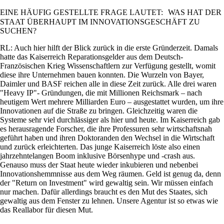
EINE HÄUFIG GESTELLTE FRAGE LAUTET: WAS HAT DER
STAAT ÜBERHAUPT IM INNOVATIONSGESCHÄFT ZU
SUCHEN?
RL: Auch hier hilft der Blick zurück in die erste Gründerzeit. Damals
hatte das Kaiserreich Reparationsgelder aus dem Deutsch-
Französischen Krieg Wissenschaftlern zur Verfügung gestellt, womit
diese ihre Unternehmen bauen konnten. Die Wurzeln von Bayer,
Daimler und BASF reichen alle in diese Zeit zurück. Alle drei waren
Heavy IP
- Gründungen, die mit Millionen Reichsmark – nach
heutigem Wert mehrere Milliarden Euro – ausgestattet wurden, um ihre
Innovationen auf die Straße zu bringen. Gleichzeitig waren die
Systeme sehr viel durchlässiger als hier und heute. Im Kaiserreich gab
es herausragende Forscher, die ihre Professuren sehr wirtschaftsnah
geführt haben und ihren Doktoranden den Wechsel in die Wirtschaft
und zurück erleichterten. Das junge Kaiserreich löste also einen
jahrzehntelangen Boom inklusive Börsenhype und -crash aus.
Genauso muss der Staat heute wieder inkubieren und nebenbei
Innovationshemmnisse aus dem Weg räumen. Geld ist genug da, denn
der
Return on Investment
wird gewaltig sein. Wir müssen einfach
nur machen. Dafür allerdings braucht es den Mut des Staates, sich
gewaltig aus dem Fenster zu lehnen. Unsere Agentur ist so etwas wie
das Reallabor für diesen Mut.