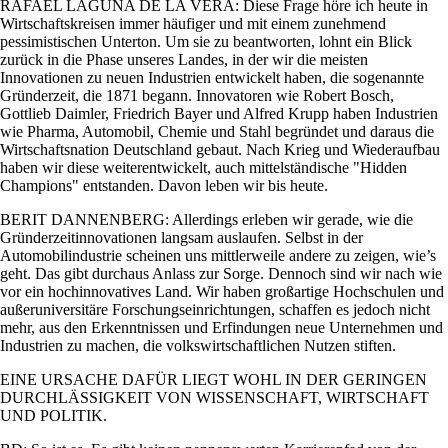
RAFAEL LAGUNA DE LA VERA: Diese Frage höre ich heute in
Wirtschaftskreisen immer häufiger und mit einem zunehmend
pessimistischen Unterton. Um sie zu beantworten, lohnt ein Blick
zurück in die Phase unseres Landes, in der wir die meisten
Innovationen zu neuen Industrien entwickelt haben, die sogenannte
Gründerzeit, die 1871 begann. Innovatoren wie Robert Bosch,
Gottlieb Daimler, Friedrich Bayer und Alfred Krupp haben Industrien
wie Pharma, Automobil, Chemie und Stahl begründet und daraus die
Wirtschaftsnation Deutschland gebaut. Nach Krieg und Wiederaufbau
haben wir diese weiterentwickelt, auch mittelständische
Hidden
Champions
entstanden. Davon leben wir bis heute.
BERIT DANNENBERG: Allerdings erleben wir gerade, wie die
Gründerzeitinnovationen langsam auslaufen. Selbst in der
Automobilindustrie scheinen uns mittlerweile andere zu zeigen, wie’s
geht. Das gibt durchaus Anlass zur Sorge. Dennoch sind wir nach wie
vor ein hochinnovatives Land. Wir haben großartige Hochschulen und
außeruniversitäre Forschungseinrichtungen, schaffen es jedoch nicht
mehr, aus den Erkenntnissen und Erfindungen neue Unternehmen und
Industrien zu machen, die volkswirtschaftlichen Nutzen stiften.
EINE URSACHE DAFÜR LIEGT WOHL IN DER GERINGEN
DURCHLÄSSIGKEIT VON WISSENSCHAFT, WIRTSCHAFT
UND POLITIK.