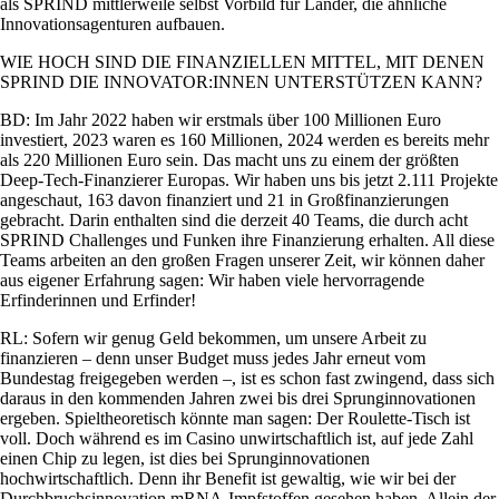
als SPRIND mittlerweile selbst Vorbild für Länder, die ähnliche
Innovationsagenturen aufbauen.
WIE HOCH SIND DIE FINANZIELLEN MITTEL, MIT DENEN
SPRIND DIE INNOVATOR:INNEN UNTERSTÜTZEN KANN?
BD: Im Jahr 2022 haben wir erstmals über 100 Millionen Euro
investiert, 2023 waren es 160 Millionen, 2024 werden es bereits mehr
als 220 Millionen Euro sein. Das macht uns zu einem der größten
Deep-Tech-Finanzierer Europas. Wir haben uns bis jetzt 2.111 Projekte
angeschaut, 163 davon finanziert und 21 in Großfinanzierungen
gebracht. Darin enthalten sind die derzeit 40 Teams, die durch acht
SPRIND Challenges und Funken ihre Finanzierung erhalten. All diese
Teams arbeiten an den großen Fragen unserer Zeit, wir können daher
aus eigener Erfahrung sagen: Wir haben viele hervorragende
Erfinderinnen und Erfinder!
RL: Sofern wir genug Geld bekommen, um unsere Arbeit zu
finanzieren – denn unser Budget muss jedes Jahr erneut vom
Bundestag freigegeben werden –, ist es schon fast zwingend, dass sich
daraus in den kommenden Jahren zwei bis drei Sprunginnovationen
ergeben. Spieltheoretisch könnte man sagen: Der Roulette-Tisch ist
voll. Doch während es im Casino unwirtschaftlich ist, auf jede Zahl
einen Chip zu legen, ist dies bei Sprunginnovationen
hochwirtschaftlich. Denn ihr Benefit ist gewaltig, wie wir bei der
Durchbruchsinnovation mRNA-Impfstoffen gesehen haben. Allein der