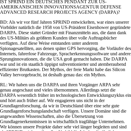
IST SPRIND EIN DEUTSCHES PENDANT ZUR US-
AMERIKANISCHEN INNOVATIONSAGENTUR DEFENSE
ADVANCED RESEARCH PROJECTS AGENCY (DARPA)?
BD: Als wir vor fünf Jahren SPRIND entwickelten, war eines unserer
Vorbilder natürlich die 1958 von US-Präsident Eisenhower gegründete
DARPA. Diese stattet Gründer mit Finanzmitteln aus, die dann dank
des US-Militärs als größtem Kunden über volle Auftragsbücher
verfügten. Auf diese Weise entstanden unter anderem
Spionagesatelliten, aus denen später GPS hervorging, die Vorläufer des
Internets, fahrerlose Fahrzeuge, Spracherkennungssoftware und andere
Sprunginnovationen, die die USA groß gemacht haben. Die DARPA
war und ist ein staatlich üppigst subventionierter und atemberaubend
effizienter Brutkasten. Der Mythos, der freie Markt habe das Silicon
Valley hervorgebracht, ist deshalb genau das: ein Mythos.
RL: Wir haben uns die DARPA und ihren Vorgänger ARPA sehr
genau angeschaut und vieles übernommen. Allerdings setzt die
DARPA wesentlich früher im technologischen Entwicklungszyklus ein
und hört auch früher auf. Wir engagieren uns nicht in der
Grundlagenforschung, da wir in Deutschland über eine sehr gute
Grundlagenforschungslandschaft verfügen. Unsere Domäne sind die
angewandten Wissenschaften, also die Übersetzung von
Grundlagenerkenntnissen in wirtschaftlich tragfähige Unternehmen.
Wir können unsere Projekte daher sehr viel länger begleiten und sind