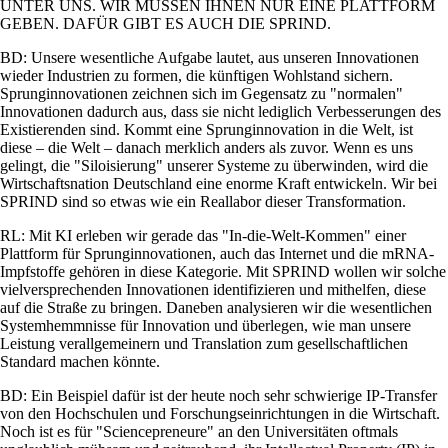
UNTER UNS. WIR MÜSSEN IHNEN NUR EINE PLATTFORM
GEBEN. DAFÜR GIBT ES AUCH DIE SPRIND.
BD: Unsere wesentliche Aufgabe lautet, aus unseren Innovationen
wieder Industrien zu formen, die künftigen Wohlstand sichern.
Sprunginnovationen zeichnen sich im Gegensatz zu
normalen
Innovationen dadurch aus, dass sie nicht lediglich Verbesserungen des
Existierenden sind. Kommt eine Sprunginnovation in die Welt, ist
diese – die Welt – danach merklich anders als zuvor. Wenn es uns
gelingt, die
Siloisierung
unserer Systeme zu überwinden, wird die
Wirtschaftsnation Deutschland eine enorme Kraft entwickeln. Wir bei
SPRIND sind so etwas wie ein Reallabor dieser Transformation.
RL: Mit KI erleben wir gerade das
In-die-Welt-Kommen
einer
Plattform für Sprunginnovationen, auch das Internet und die mRNA-
Impfstoffe gehören in diese Kategorie. Mit SPRIND wollen wir solche
vielversprechenden Innovationen identifizieren und mithelfen, diese
auf die Straße zu bringen. Daneben analysieren wir die wesentlichen
Systemhemmnisse für Innovation und überlegen, wie man unsere
Leistung verallgemeinern und Translation zum gesellschaftlichen
Standard machen könnte.
BD: Ein Beispiel dafür ist der heute noch sehr schwierige IP-Transfer
von den Hochschulen und Forschungseinrichtungen in die Wirtschaft.
Noch ist es für
Sciencepreneure
an den Universitäten oftmals