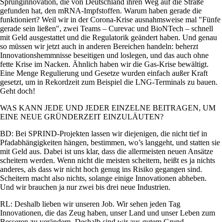
Sprunginnovation, die von Deutschland ihren Weg auf die Straße
gefunden hat, den mRNA-Impfstoffen. Warum haben gerade die
funktioniert? Weil wir in der Corona-Krise ausnahmsweise mal
Fünfe
gerade sein ließen
, zwei Teams – Curevac und BioNTech – schnell
mit Geld ausgestattet und die Regulatorik geändert haben. Und genau
so müssen wir jetzt auch in anderen Bereichen handeln: beherzt
Innovationshemmnisse beseitigen und loslegen, und das auch ohne
fette Krise im Nacken. Ähnlich haben wir die Gas-Krise bewältigt.
Eine Menge Regulierung und Gesetze wurden einfach außer Kraft
gesetzt, um in Rekordzeit zum Beispiel die LNG-Terminals zu bauen.
Geht doch!
WAS KANN JEDE UND JEDER EINZELNE BEITRAGEN, UM
EINE NEUE GRÜNDERZEIT EINZULÄUTEN?
BD: Bei SPRIND-Projekten lassen wir diejenigen, die nicht tief in
Pfadabhängigkeiten hängen, bestimmen, wo’s langgeht, und statten sie
mit Geld aus. Dabei ist uns klar, dass die allermeisten neuen Ansätze
scheitern werden. Wenn nicht die meisten scheitern, heißt es ja nichts
anderes, als dass wir nicht hoch genug ins Risiko gegangen sind.
Scheitern macht also nichts, solange einige Innovationen abheben.
Und wir brauchen ja nur zwei bis drei neue Industrien.
RL: Deshalb lieben wir unseren Job. Wir sehen jeden Tag
Innovationen, die das Zeug haben, unser Land und unser Leben zum
Besseren zu verändern. Deshalb sind wir aus gutem Grund