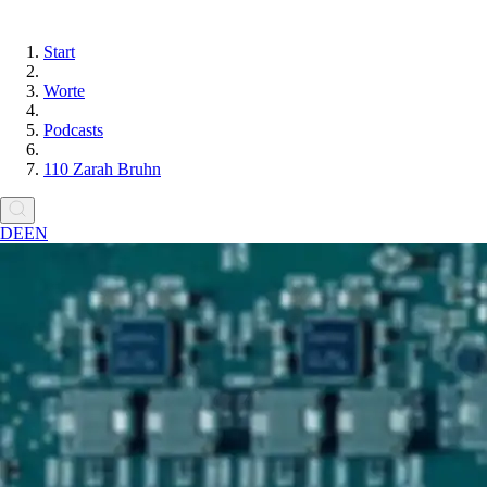
Start
Worte
Podcasts
110 Zarah Bruhn
DE
EN