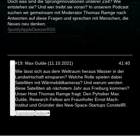
Doch was sind die Sprunginnovationen unserer Zeit? Wie
entstehen sie? Und wer treibt sie voran? In unserem Podcast
suchen wir gemeinsam mit Moderator Thomas Ramge nach
Antworten auf diese Fragen und sprechen mit Menschen, die
Neues neu denken.
Spotify
Apple
Deezer
RSS
#19: Max Gulde (11.10.2021)
41:40
Wie lässt sich aus dem Weltraum heraus Wasser in der
Landwirtschaft einsparen? Welche Rolle spielen dabei
Satelliten mit Wärmebildkameras? Und warum werden
diese Satelliten ab nächstem Jahr aus Freiburg kommen?
Unser Host Thomas Ramge fragt: Den Pyhsiker Max
Gulde, Research Fellow am Fraunhofer Ernst-Mach-
Institut und Gründer des New-Space-Startups ConstellR.
Transkript
Teilen