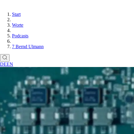
Start
Worte
Podcasts
7 Bernd Ulmann
DE
EN