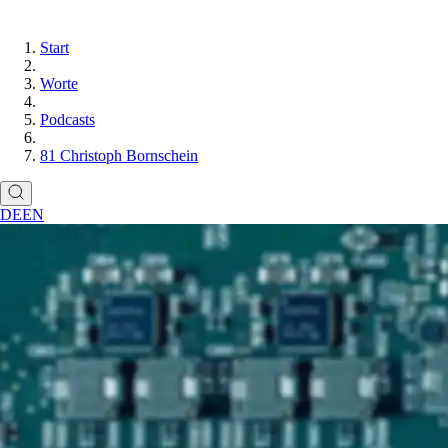
Start
Worte
Podcasts
81 Christoph Bornschein
DE
EN