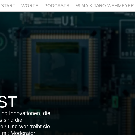
START
WORTE
PODCASTS
99 MAIK TARO WEHMEYER
ST
ind Innovationen, die
 sind die
e? Und wer treibt sie
 mit Moderator