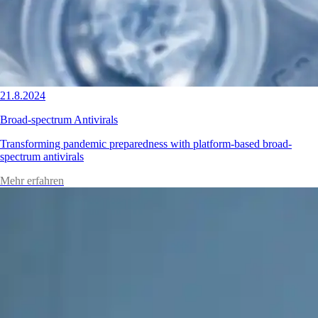
21.8.2024
Broad-spectrum Antivirals
Transforming pandemic preparedness with platform-based broad-
spectrum antivirals
Mehr erfahren