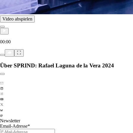
Video abspielen
00:00
Über SPRIND: Rafael Laguna de la Vera 2024
Link zum Abschnitt kopieren:
Newsletter
Email-Adresse
*