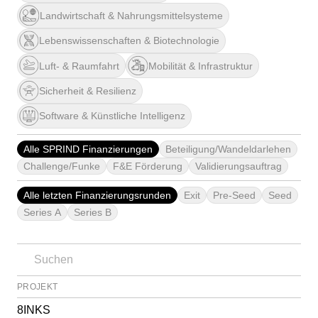
Landwirtschaft & Nahrungsmittelsysteme
Lebenswissenschaften & Biotechnologie
Luft- & Raumfahrt
Mobilität & Infrastruktur
Sicherheit & Resilienz
Software & Künstliche Intelligenz
Alle SPRIND Finanzierungen
Beteiligung/Wandeldarlehen
Challenge/Funke
F&E Förderung
Validierungsauftrag
Alle letzten Finanzierungsrunden
Exit
Pre-Seed
Seed
Series A
Series B
PROJEKT
8INKS