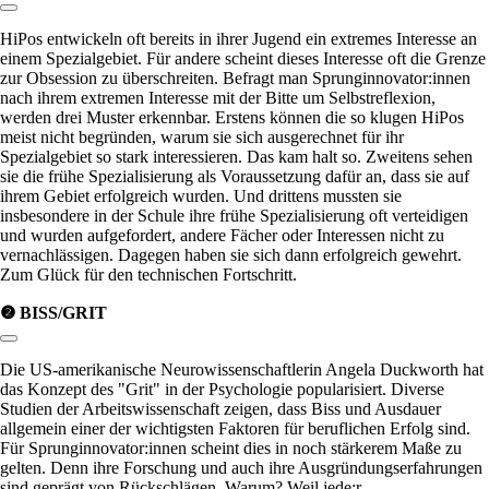
Link zum Abschnitt kopieren:
HiPos entwickeln oft bereits in ihrer Jugend ein extremes Interesse an
einem Spezialgebiet. Für andere scheint dieses Interesse oft die Grenze
zur Obsession zu überschreiten. Befragt man Sprunginnovator:innen
nach ihrem extremen Interesse mit der Bitte um Selbstreflexion,
werden drei Muster erkennbar. Erstens können die so klugen HiPos
meist nicht begründen, warum sie sich ausgerechnet für ihr
Spezialgebiet so stark interessieren. Das kam halt so. Zweitens sehen
sie die frühe Spezialisierung als Voraussetzung dafür an, dass sie auf
ihrem Gebiet erfolgreich wurden. Und drittens mussten sie
insbesondere in der Schule ihre frühe Spezialisierung oft verteidigen
und wurden aufgefordert, andere Fächer oder Interessen nicht zu
vernachlässigen. Dagegen haben sie sich dann erfolgreich gewehrt.
Zum Glück für den technischen Fortschritt.
❷ BISS/GRIT
Link zum Abschnitt kopieren:
Die US-amerikanische Neurowissenschaftlerin Angela Duckworth hat
das Konzept des
Grit
in der Psychologie popularisiert. Diverse
Studien der Arbeitswissenschaft zeigen, dass Biss und Ausdauer
allgemein einer der wichtigsten Faktoren für beruflichen Erfolg sind.
Für Sprunginnovator:innen scheint dies in noch stärkerem Maße zu
gelten. Denn ihre Forschung und auch ihre Ausgründungserfahrungen
sind geprägt von Rückschlägen. Warum? Weil jede:r