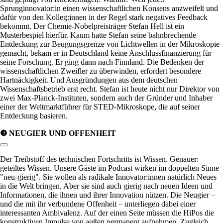
Sprunginnovator:in einen wissenschaftlichen Konsens anzweifelt und
dafür von den Kolleg:innen in der Regel stark negatives Feedback
bekommt. Der Chemie-Nobelpreisträger Stefan Hell ist ein
Musterbespiel hierfür. Kaum hatte Stefan seine bahnbrechende
Entdeckung zur Beugungsgrenze von Lichtwellen in der Mikroskopie
gemacht, bekam er in Deutschland keine Anschlussfinanzierung für
seine Forschung. Er ging dann nach Finnland. Die Bedenken der
wissenschaftlichen Zweifler zu überwinden, erfordert besondere
Hartnäckigkeit. Und Ausgründungen aus dem deutschen
Wissenschaftsbetrieb erst recht. Stefan ist heute nicht nur Direktor von
zwei Max-Planck-Instituten, sondern auch der Gründer und Inhaber
einer der Weltmarktführer für STED-Mikroskope, die auf seiner
Entdeckung basieren.
❸ NEUGIER UND OFFENHEIT
Link zum Abschnitt kopieren:
Der Treibstoff des technischen Fortschritts ist Wissen. Genauer:
geteiltes Wissen. Unsere Gäste im Podcast wirken im doppelten Sinne
neu-gierig
. Sie wollen als radikale Innovator:innen natürlich Neues
in die Welt bringen. Aber sie sind auch gierig nach neuen Ideen und
Informationen, die ihnen und ihrer Innovation nützen. Die Neugier –
und die mit ihr verbundene Offenheit – unterliegen dabei einer
interessanten Ambivalenz. Auf der einen Seite müssen die HiPos die
konstruktiven Impulse von außen permanent aufnehmen. Zugleich