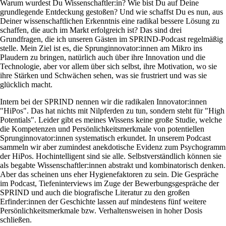
Warum wurdest Du Wissenschaftler:in? Wie bist Du auf Deine
grundlegende Entdeckung gestoßen? Und wie schaffst Du es nun, aus
Deiner wissenschaftlichen Erkenntnis eine radikal bessere Lösung zu
schaffen, die auch im Markt erfolgreich ist? Das sind drei
Grundfragen, die ich unseren Gästen im SPRIND-Podcast regelmäßig
stelle. Mein Ziel ist es, die Sprunginnovator:innen am Mikro ins
Plaudern zu bringen, natürlich auch über ihre Innovation und die
Technologie, aber vor allem über sich selbst, ihre Motivation, wo sie
ihre Stärken und Schwächen sehen, was sie frustriert und was sie
glücklich macht.
Intern bei der SPRIND nennen wir die radikalen Innovator:innen
HiPos
. Das hat nichts mit Nilpferden zu tun, sondern steht für
High
Potentials
. Leider gibt es meines Wissens keine große Studie, welche
die Kompetenzen und Persönlichkeitsmerkmale von potentiellen
Sprunginnovator:innen systematisch erkundet. In unserem Podcast
sammeln wir aber zumindest anekdotische Evidenz zum Psychogramm
der HiPos. Hochintelligent sind sie alle. Selbstverständlich können sie
als begabte Wissenschaftler:innen abstrakt und kombinatorisch denken.
Aber das scheinen uns eher Hygienefaktoren zu sein. Die Gespräche
im Podcast, Tiefeninterviews im Zuge der Bewerbungsgespräche der
SPRIND und auch die biografische Literatur zu den großen
Erfinder:innen der Geschichte lassen auf mindestens fünf weitere
Persönlichkeitsmerkmale bzw. Verhaltensweisen in hoher Dosis
schließen.