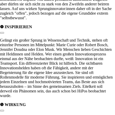
aber dürfen sie sich nicht zu stark von den Zweifeln anderer beirren
lassen. Auf uns wirken Sprunginnovator:innen daher oft in der Sache
zugleich
offen
, jedoch bezogen auf die eigene Grundidee extrem
selbstbewusst
.
❹ INSPIRIEREN
Link zum Abschnitt kopieren:
Gelingt ein großer Sprung in Wissenschaft und Technik, stehen oft
einzelne Personen im Mittelpunkt: Marie Curie oder Robert Bosch,
Jennifer Doudna oder Elon Musk. Wir Menschen lieben Geschichten
mit Heldinnen und Helden. Wer einen großen Innovationsprozess
einmal aus der Nähe beobachten durfte, weiß: Innovation ist ein
Teamsport. Ein differenzierter Blick ist hilfreich. Die sichtbaren
Innovationshelden haben oft die Fähigkeit, andere mit der
Begeisterung für die eigene Idee anzustecken. Sie sind oft
Rollenmodelle für moderne Führung. Sie inspirieren und ermöglichen
jedem Einzelnen und hochmotivierten Teams, das Beste aus sich
herauszuholen – im Sinne des gemeinsamen Ziels. Eitelkeit soll
derweil ein Phänomen sein, das auch schon bei HiPos beobachtet
wurde.
❺ WIRKUNG
Link zum Abschnitt kopieren: