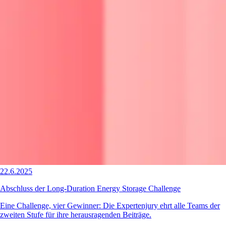
22.6.2025
Abschluss der Long-Duration Energy Storage Challenge
Eine Challenge, vier Gewinner: Die Expertenjury ehrt alle Teams der
zweiten Stufe für ihre herausragenden Beiträge.